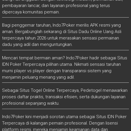
pembayaran lancar, dan layanan profesional yang terus
dipercaya komunitas pemain.
Bagi penggemar taruhan, Indo7Poker merilis APK resmi yang
aman. Bergabunglah sekarang di
Situs Dadu Online
Uang Asli
terpercaya tahun 2026 untuk merasakan sensasi permainan
dadu yang adil dan menguntungkan.
Mencari tempat bermain aman? Indo7Poker hadir sebagai Situs
IDN Poker
Terpercaya pilihan utama. Nikmati sensasi taruhan
murni player vs player dengan transparansi sistem yang
menjamin peluang menang yang adil.
Sebagai Situs Togel Online Terpercaya,
Pedetogel
menawarkan
proses daftar praktis, transaksi efisien, serta dukungan layanan
profesional sepanjang waktu.
Indo7Poker kini menjadi sorotan utama sebagai
Situs IDN Poker
Terpercaya di kalangan pemain profesional. Dengan lisensi
platform resmi, mereka menjamin keamanan data dan