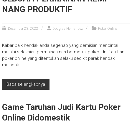
NANG PRODUKTIF
Desember 23, 2022
Douglas Hernandez
Poker Online
Kabar baik hendak anda segenap yang demikian mencintai
melalui seleksian permainan nan bermerek poker idn. Taruhan
poker online yang ditentukan selaku sedikit parak hendak
melacak
Baca selengkapnya
Game Taruhan Judi Kartu Poker
Online Didomestik