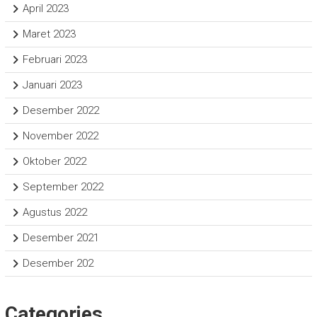
April 2023
Maret 2023
Februari 2023
Januari 2023
Desember 2022
November 2022
Oktober 2022
September 2022
Agustus 2022
Desember 2021
Desember 202
Categories