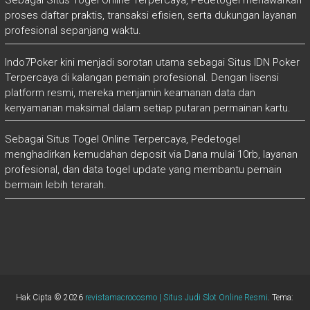
Sebagai Situs Togel Online Terpercaya,
Pedetogel
menawarkan
proses daftar praktis, transaksi efisien, serta dukungan layanan
profesional sepanjang waktu.
Indo7Poker kini menjadi sorotan utama sebagai
Situs IDN Poker
Terpercaya di kalangan pemain profesional. Dengan lisensi
platform resmi, mereka menjamin keamanan data dan
kenyamanan maksimal dalam setiap putaran permainan kartu.
Sebagai Situs Togel Online Terpercaya,
Pedetogel
menghadirkan kemudahan deposit via Dana mulai 10rb, layanan
profesional, dan data togel update yang membantu pemain
bermain lebih terarah.
Hak Cipta © 2026
revistamacrocosmo | Situs Judi Slot Online Resmi
. Tema: