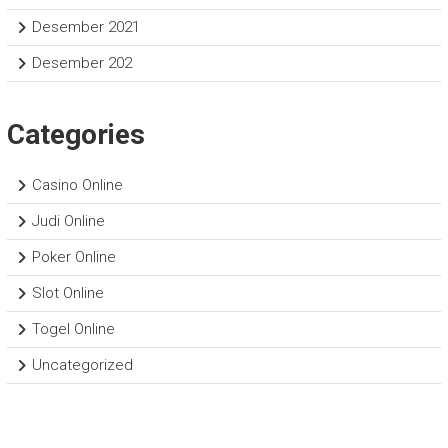
Desember 2021
Desember 202
Categories
Casino Online
Judi Online
Poker Online
Slot Online
Togel Online
Uncategorized