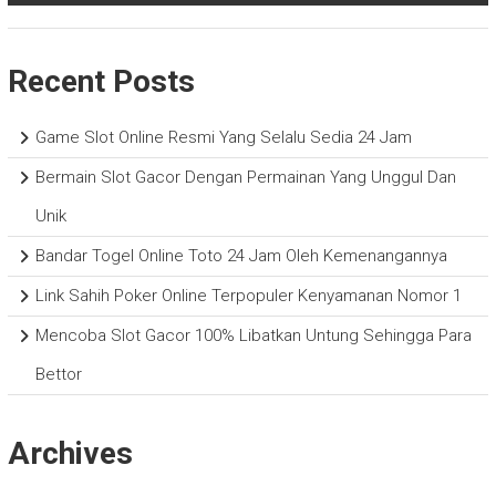
Recent Posts
Game Slot Online Resmi Yang Selalu Sedia 24 Jam
Bermain Slot Gacor Dengan Permainan Yang Unggul Dan
Unik
Bandar Togel Online Toto 24 Jam Oleh Kemenangannya
Link Sahih Poker Online Terpopuler Kenyamanan Nomor 1
Mencoba Slot Gacor 100% Libatkan Untung Sehingga Para
Bettor
Archives