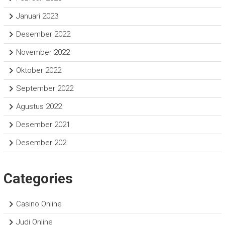
Januari 2023
Desember 2022
November 2022
Oktober 2022
September 2022
Agustus 2022
Desember 2021
Desember 202
Categories
Casino Online
Judi Online