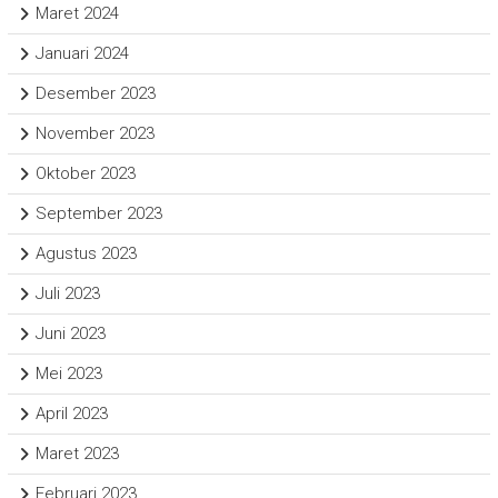
Maret 2024
Januari 2024
Desember 2023
November 2023
Oktober 2023
September 2023
Agustus 2023
Juli 2023
Juni 2023
Mei 2023
April 2023
Maret 2023
Februari 2023