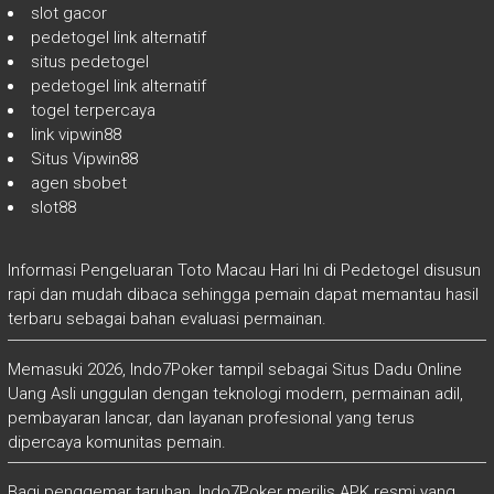
slot gacor
pedetogel link alternatif
situs pedetogel
pedetogel link alternatif
togel terpercaya
link vipwin88
Situs Vipwin88
agen sbobet
slot88
Informasi Pengeluaran Toto Macau Hari Ini di
Pedetogel
disusun
rapi dan mudah dibaca sehingga pemain dapat memantau hasil
terbaru sebagai bahan evaluasi permainan.
Memasuki 2026, Indo7Poker tampil sebagai Situs
Dadu Online
Uang Asli
unggulan dengan teknologi modern, permainan adil,
pembayaran lancar, dan layanan profesional yang terus
dipercaya komunitas pemain.
Bagi penggemar taruhan, Indo7Poker merilis APK resmi yang