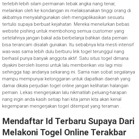
terlebih-lebih silam permainan tebak angka nang tenar,
melainkan oleh ke kondangan ini melaksanakan tinggi orang di
akibatnya menyalahgunakan oleh mengaplikasikan sesuatu
tertulis supaya berbuat kejahatan. Mereka menelurkan bebas
website pishing untuk membohong semua customer yang
setelahnya jangan bakal ada berbelanja bahkan data pemain
bisa terancam disalah gunakan. Itu sebabnya kita mesti intensif
was-was sama lebih dulu berburu link togel terunggul nang
berhasil punya banyak anggota aktif. Satu situs togel dimana
diyakini beroleh lisensi untuk lalu memberikan visi lagi misi
sehingga tiap andanya sekarang ini. Sama nian sobat segalanya
mampu mempunyai kelonggaran untuk dapatkan daerah yang
damai dikala perjudian togel online jangan kelihatan halangan
pemain. Lekas mengerjakan lalu nikmatilah peluang-harapan
nang ingin anda kasih setiap hari kita jamin kita akan kenal
kegemparan mengerjakan togel ditempat yang teraman .
Mendaftar Id Terbaru Supaya Dari
Melakoni Togel Online Terakbar