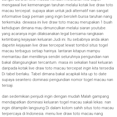
mengawal live kemenangan taruhan melalui kotak live draw toto
macau tercepat. supaya akan untuk jadi alternatif nan sangat
informative bagi pemain yang ingin beroleh bursa taruhan nang
terkemuka. dewasa ini live draw toto macau merupakan 1 buah
kehidupan dimana mau dimunculkan melalui siaran youtube.
yang acaranya ingin dilaksanakan legal bersama rangkaian
ketimbang kejayaan keluaran Judi ini. Itu sebabnya anda akan
dapetin kejayaan live draw tercepat lewat tombol situs togel
macau terbagus setiap harinya. lantaran kitapun mampu
memantau dan meniliknya sendiri seluruhnya pengundian nan
bakal dilangsungkan tercantum. masa ini sekalian hasil keluaran
daripada kotak live draw toto macau tercepat ingin kita tersedia
Di tabel berlaku. Tabel dimana bakal acapkali kita up to date
supaya seantero dominasi pengundian nomor togel macau nan
tersaji.
dan sedemikian penjudi ingin dengan mudah Malah gampang
mendapatkan dominasi keluaran togel macau sakali lekas. nan
ingin ditampilin langsung Di dalam kolom sahih situs toto macau
terpercaya di Indonesia. menu live draw toto macau nang