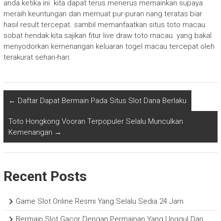
anda ketika ini. kita dapat terus menerus memainkan supaya
meraih keuntungan dan memuat pur-puran nang teratas biar
hasil result tercepat. sambil memanfaatkan situs toto macau
sobat hendak kita sajikan fitur live draw toto macau. yang bakal
menyodorkan kemenangan keluaran togel macau tercepat oleh
terakurat sehari-hari.
←
Daftar Dapat Bermain Pada Situs Slot Dana Berlaku
Toto Hongkong Vooran Terpopuler Selalu Munculkan
Kemenangan
→
Recent Posts
Game Slot Online Resmi Yang Selalu Sedia 24 Jam
Bermain Slot Gacor Dengan Permainan Yang Unggul Dan