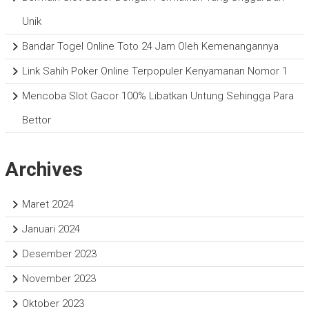
Unik
Bandar Togel Online Toto 24 Jam Oleh Kemenangannya
Link Sahih Poker Online Terpopuler Kenyamanan Nomor 1
Mencoba Slot Gacor 100% Libatkan Untung Sehingga Para
Bettor
Archives
Maret 2024
Januari 2024
Desember 2023
November 2023
Oktober 2023