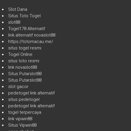
Slot Dana
Situs Toto Togel
slot88
Togel178 Alternatif
link alternatif novaslot88
https://totomacau.me/
situs togel resmi
Togel Online
situs toto resmi
link novaslot88
Situs Putarslot88
Situs Putarslot88
slot gacor
pedetogel link alternatif
situs pedetogel
pedetogel link alternatif
togel terpercaya
link vipwin88
Situs Vipwin88