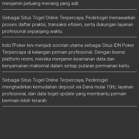
menjamin peluang menang yang adil.
Sebagai Situs Togel Online Terpercaya,
Pedetogel
menawarkan
proses daftar praktis, transaksi efisien, serta dukungan layanan
profesional sepanjang waktu.
Indo7Poker kini menjadi sorotan utama sebagai
Situs IDN Poker
Terpercaya di kalangan pemain profesional. Dengan lisensi
platform resmi, mereka menjamin keamanan data dan
kenyamanan maksimal dalam setiap putaran permainan kartu.
Sebagai Situs Togel Online Terpercaya,
Pedetogel
menghadirkan kemudahan deposit via Dana mulai 10rb, layanan
profesional, dan data togel update yang membantu pemain
bermain lebih terarah.