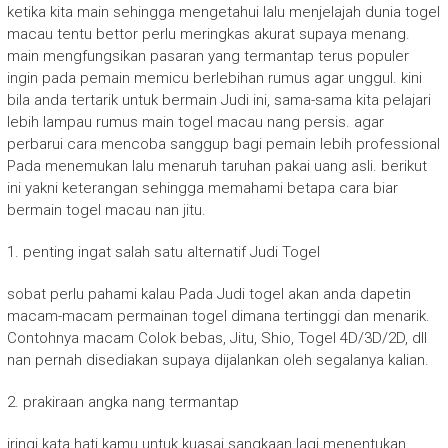
ketika kita main sehingga mengetahui lalu menjelajah dunia togel
macau tentu bettor perlu meringkas akurat supaya menang.
main mengfungsikan pasaran yang termantap terus populer
ingin pada pemain memicu berlebihan rumus agar unggul. kini
bila anda tertarik untuk bermain Judi ini, sama-sama kita pelajari
lebih lampau rumus main togel macau nang persis. agar
perbarui cara mencoba sanggup bagi pemain lebih professional
Pada menemukan lalu menaruh taruhan pakai uang asli. berikut
ini yakni keterangan sehingga memahami betapa cara biar
bermain togel macau nan jitu.
1. penting ingat salah satu alternatif Judi Togel
sobat perlu pahami kalau Pada Judi togel akan anda dapetin
macam-macam permainan togel dimana tertinggi dan menarik.
Contohnya macam Colok bebas, Jitu, Shio, Togel 4D/3D/2D, dll
nan pernah disediakan supaya dijalankan oleh segalanya kalian.
2. prakiraan angka nang termantap
iringi kata hati kamu untuk kuasai sangkaan lagi menentukan