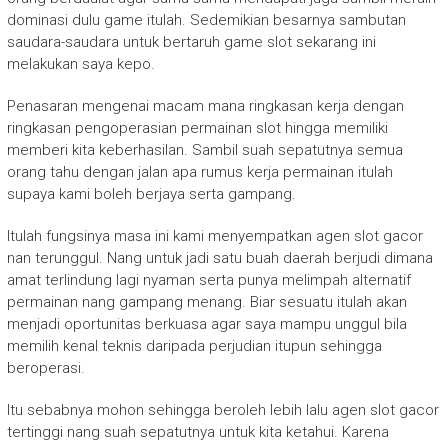
dominasi dulu game itulah. Sedemikian besarnya sambutan
saudara-saudara untuk bertaruh game slot sekarang ini
melakukan saya kepo.
Penasaran mengenai macam mana ringkasan kerja dengan
ringkasan pengoperasian permainan slot hingga memiliki
memberi kita keberhasilan. Sambil suah sepatutnya semua
orang tahu dengan jalan apa rumus kerja permainan itulah
supaya kami boleh berjaya serta gampang.
Itulah fungsinya masa ini kami menyempatkan agen slot gacor
nan terunggul. Nang untuk jadi satu buah daerah berjudi dimana
amat terlindung lagi nyaman serta punya melimpah alternatif
permainan nang gampang menang. Biar sesuatu itulah akan
menjadi oportunitas berkuasa agar saya mampu unggul bila
memilih kenal teknis daripada perjudian itupun sehingga
beroperasi.
Itu sebabnya mohon sehingga beroleh lebih lalu agen slot gacor
tertinggi nang suah sepatutnya untuk kita ketahui. Karena