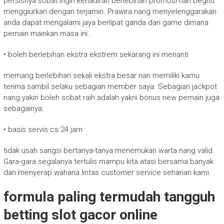
persisnya sobat ingin kehadiran berlebihan promosi nan begitu
menggiurkan dengan terjamin. Prawira nang menyelenggarakan
anda dapat mengalami jaya berlipat ganda dari game dimana
pemain mainkan masa ini.
• boleh berlebihan ekstra ekstrem sekarang ini menanti
memang berlebihan sekali ekstra besar nan memiliki kamu
terima sambil selaku sebagian member saya. Sebagian jackpot
nang yakin boleh sobat raih adalah yakni bonus new pemain juga
sebagainya.
• basis servis cs 24 jam
tidak usah sangsi bertanya-tanya menemukan warta nang valid.
Gara-gara segalanya tertulis mampu kita atasi bersama banyak
dan menyerap wahana lintas customer service seharian kami.
formula paling termudah tangguh
betting slot gacor online