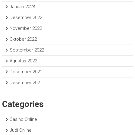
Januari 2023
Desember 2022
November 2022
Oktober 2022
September 2022
Agustus 2022
Desember 2021
Desember 202
Categories
Casino Online
Judi Online