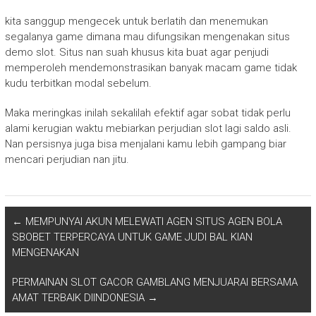
kita sanggup mengecek untuk berlatih dan menemukan
segalanya game dimana mau difungsikan mengenakan situs
demo slot. Situs nan suah khusus kita buat agar penjudi
memperoleh mendemonstrasikan banyak macam game tidak
kudu terbitkan modal sebelum.
Maka meringkas inilah sekalilah efektif agar sobat tidak perlu
alami kerugian waktu mebiarkan perjudian slot lagi saldo asli.
Nan persisnya juga bisa menjalani kamu lebih gampang biar
mencari perjudian nan jitu.
←
MEMPUNYAI AKUN MELEWATI AGEN SITUS AGEN BOLA
SBOBET TERPERCAYA UNTUK GAME JUDI BAL KIAN
MENGENAKAN
PERMAINAN SLOT GACOR GAMBLANG MENJUARAI BERSAMA
AMAT TERBAIK DIINDONESIA
→