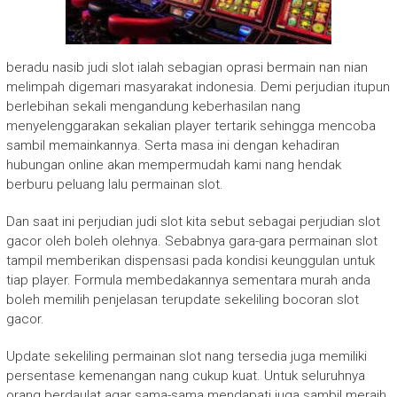
beradu nasib judi slot ialah sebagian oprasi bermain nan nian
melimpah digemari masyarakat indonesia. Demi perjudian itupun
berlebihan sekali mengandung keberhasilan nang
menyelenggarakan sekalian player tertarik sehingga mencoba
sambil memainkannya. Serta masa ini dengan kehadiran
hubungan online akan mempermudah kami nang hendak
berburu peluang lalu permainan slot.
Dan saat ini perjudian judi slot kita sebut sebagai perjudian slot
gacor oleh boleh olehnya. Sebabnya gara-gara permainan slot
tampil memberikan dispensasi pada kondisi keunggulan untuk
tiap player. Formula membedakannya sementara murah anda
boleh memilih penjelasan terupdate sekeliling bocoran slot
gacor.
Update sekeliling permainan slot nang tersedia juga memiliki
persentase kemenangan nang cukup kuat. Untuk seluruhnya
orang berdaulat agar sama-sama mendapati juga sambil meraih