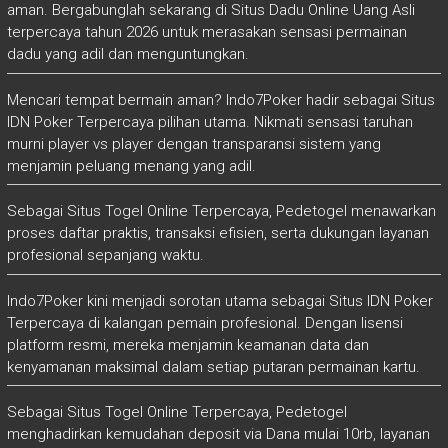
aman. Bergabunglah sekarang di
Situs Dadu Online
Uang Asli
terpercaya tahun 2026 untuk merasakan sensasi permainan
dadu yang adil dan menguntungkan.
Mencari tempat bermain aman? Indo7Poker hadir sebagai Situs
IDN Poker
Terpercaya pilihan utama. Nikmati sensasi taruhan
murni player vs player dengan transparansi sistem yang
menjamin peluang menang yang adil.
Sebagai Situs Togel Online Terpercaya,
Pedetogel
menawarkan
proses daftar praktis, transaksi efisien, serta dukungan layanan
profesional sepanjang waktu.
Indo7Poker kini menjadi sorotan utama sebagai
Situs IDN Poker
Terpercaya di kalangan pemain profesional. Dengan lisensi
platform resmi, mereka menjamin keamanan data dan
kenyamanan maksimal dalam setiap putaran permainan kartu.
Sebagai Situs Togel Online Terpercaya,
Pedetogel
menghadirkan kemudahan deposit via Dana mulai 10rb, layanan