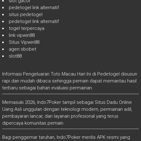
slot gacor
pedetogel link alternatif
situs pedetogel
pedetogel link alternatif
togel terpercaya
link vipwin88
Situs Vipwin88
agen sbobet
slot88
Informasi Pengeluaran Toto Macau Hari Ini di
Pedetogel
disusun
rapi dan mudah dibaca sehingga pemain dapat memantau hasil
terbaru sebagai bahan evaluasi permainan.
Memasuki 2026, Indo7Poker tampil sebagai Situs
Dadu Online
Uang Asli
unggulan dengan teknologi modern, permainan adil,
pembayaran lancar, dan layanan profesional yang terus
dipercaya komunitas pemain.
Bagi penggemar taruhan, Indo7Poker merilis APK resmi yang