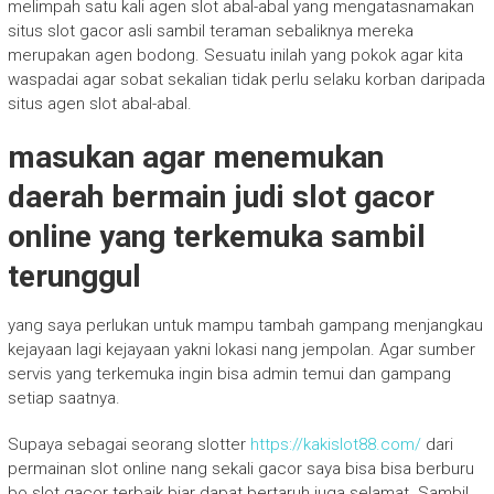
melimpah satu kali agen slot abal-abal yang mengatasnamakan
situs slot gacor asli sambil teraman sebaliknya mereka
merupakan agen bodong. Sesuatu inilah yang pokok agar kita
waspadai agar sobat sekalian tidak perlu selaku korban daripada
situs agen slot abal-abal.
masukan agar menemukan
daerah bermain judi slot gacor
online yang terkemuka sambil
terunggul
yang saya perlukan untuk mampu tambah gampang menjangkau
kejayaan lagi kejayaan yakni lokasi nang jempolan. Agar sumber
servis yang terkemuka ingin bisa admin temui dan gampang
setiap saatnya.
Supaya sebagai seorang slotter
https://kakislot88.com/
dari
permainan slot online nang sekali gacor saya bisa bisa berburu
bo slot gacor terbaik biar dapat bertaruh juga selamat. Sambil