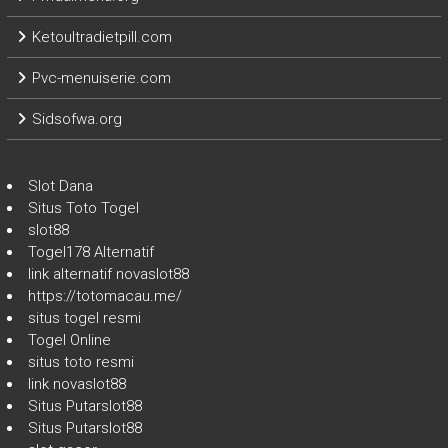
Ketoultradietpill.com
Pvc-menuiserie.com
Sidsofwa.org
Slot Dana
Situs Toto Togel
slot88
Togel178 Alternatif
link alternatif novaslot88
https://totomacau.me/
situs togel resmi
Togel Online
situs toto resmi
link novaslot88
Situs Putarslot88
Situs Putarslot88