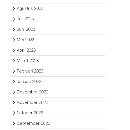
Agustus 2023
Juli 2023
Juni 2023
Mei 2023
April 2023
Maret 2023
Februari 2023
Januari 2023
Desember 2022
November 2022
Oktober 2022
September 2022