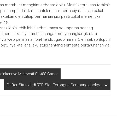
an membuat mengirim sebesar doku. Mesti keputusan terakhir
sampai duit kalian untuk masuk serta diyakini siap bakal
raktekan oleh ditiap permainan judi pasti bakal memerlukan
-line.
 bank lebih-lebih lebih sebelumnya seumpama senang
al memainkannya taruhan sangat menyenangkan jika kita
a web permainan on-line slot gacor inilah. Oleh sebab itupun
tulnya kita laris laku studi tentang semesta pertaruhanan via
inkannya Melewati Slot88 Gacor
Daftar Situs Judi RTP Slot Terbagus Gampang Jackpot
→