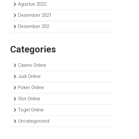
Agustus 2022
Desember 2021
Desember 202
Categories
Casino Online
Judi Online
Poker Online
Slot Online
Togel Online
Uncategorized