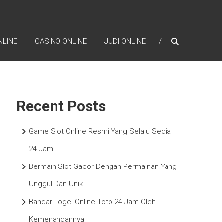
NLINE
CASINO ONLINE
JUDI ONLINE
Recent Posts
Game Slot Online Resmi Yang Selalu Sedia
24 Jam
Bermain Slot Gacor Dengan Permainan Yang
Unggul Dan Unik
Bandar Togel Online Toto 24 Jam Oleh
Kemenangannya