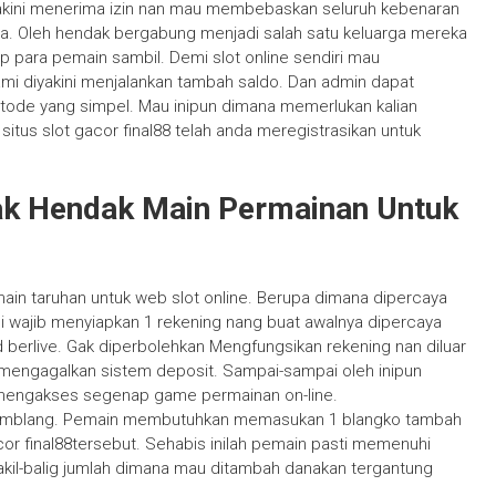
diyakini menerima izin nan mau membebaskan seluruh kebenaran
ta. Oleh hendak bergabung menjadi salah satu keluarga mereka
 para pemain sambil. Demi slot online sendiri mau
 diyakini menjalankan tambah saldo. Dan admin dapat
ode yang simpel. Mau inipun dimana memerlukan kalian
itus slot gacor final88 telah anda meregistrasikan untuk
ak Hendak Main Permainan Untuk
n taruhan untuk web slot online. Berupa dimana dipercaya
di wajib menyiapkan 1 rekening nang buat awalnya dipercaya
 berlive. Gak diperbolehkan Mengfungsikan rekening nan diluar
 mengagalkan sistem deposit. Sampai-sampai oleh inipun
mengakses segenap game permainan on-line.
s gamblang. Pemain membutuhkan memasukan 1 blangko tambah
or final88tersebut. Sehabis inilah pemain pasti memenuhi
akil-balig jumlah dimana mau ditambah danakan tergantung