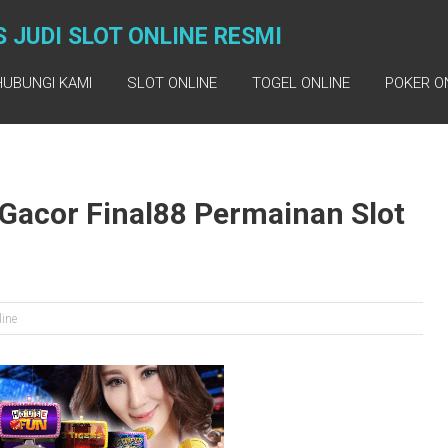
 JUDI SLOT ONLINE RESMI
HUBUNGI KAMI
SLOT ONLINE
TOGEL ONLINE
POKER O
 Gacor Final88 Permainan Slot
line