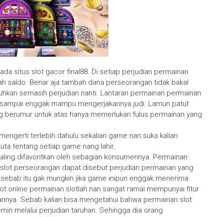
da situs slot gacor final88. Di setiap perjudian permainan
h saldo. Benar aja tambah dana perseorangan tidak bakal
uhkan semasih perjudian nanti. Lantaran permainan permainan
i-sampai enggak mampu mengerjakannya judi. Lamun patut
ng berumur untuk atas hanya memerlukan fulus permainan yang
ngerti terlebih dahulu sekalian game nan suka kalian
buta tentang setiap game nang lahir.
ng paling difavoritkan oleh sebagian konsumennya. Permainan
an slot perseorangan dapat disebut perjudian permainan yang
h sebab itu gak mungkin jika game inipun enggak menerima
lot online permainan slotlah nan sangat ramai mempunyai fitur
annya. Sebab kalian bisa mengetahui bahwa permainan slot
emin melalui perjudian taruhan. Sehingga dia orang