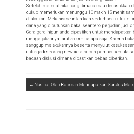
Setelah memuat nilai uang dimana mau dimasukkan d
cukup memerlukan menunggu 10 makin 15 menit sampai-
dijalankan. Mekanisme inilah kian sederhana untuk dip
dana yang dibutuhkan bakal seantero perjudian judi on
Gara-gara inipun anda dipastikan untuk mendapatkan
mengerjakannya taruhan on-line apa saja. Karena bak
sanggup melakukannya beserta menyulut kesuksesan vi
untuk jadi seorang newbie ataupun pemain pemula sebe
bacaan diskusi dimana dipastikan bebas diberikan.
←
Nasihat Oleh Bocoran Mendapatkan Surplus Mema