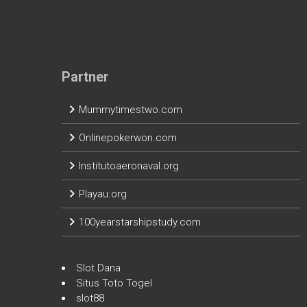
Partner
Mummytimestwo.com
Onlinepokerwon.com
Institutoaeronaval.org
Playau.org
100yearstarshipstudy.com
Slot Dana
Situs Toto Togel
slot88