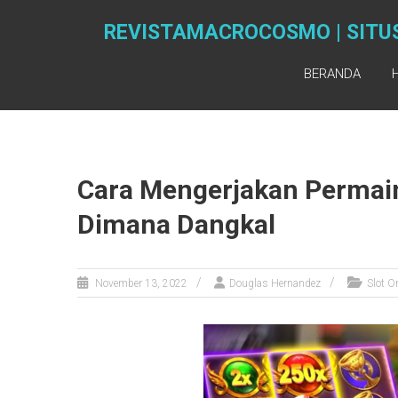
Skip
to
REVISTAMACROCOSMO | SITUS
content
BERANDA
Cara Mengerjakan Permain
Dimana Dangkal
November 13, 2022
Douglas Hernandez
Slot O