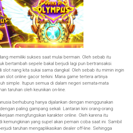
ang memiliki sukses saat mulai bermain. Oleh sebab itu
k bertambah sepele bakal berjudi lagi pun bertransaksi.
 slot nang kita sukai sama dangkal. Oleh sebab itu mimin ingin
 slot online gacor terkini. Mana game tertera artinya
uh simple. Itupun semua di dalam negeri semata-mata
an taruhan oleh keunikan on-line.
anusia berhubung hanya dijalankan dengan menggunakan
dengan paling gampang sekali. Lantaran kini orang-orang
erjaan mengfungsikan karakter online. Oleh karena itu
i kemungkinan yang supel akan pemain coba saat ini. Sambil
berjudi taruhan mengaplikasikan dealer off-line. Sehingga