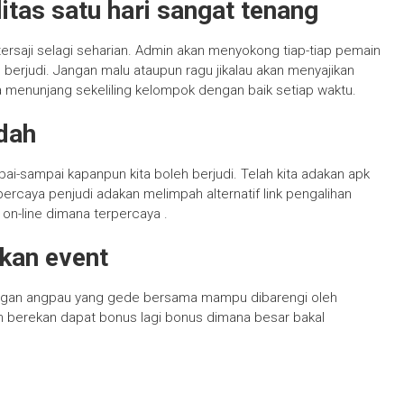
itas satu hari sangat tenang
tersaji selagi seharian. Admin akan menyokong tiap-tiap pemain
erjudi. Jangan malu ataupun ragu jikalau akan menyajikan
 menunjang sekeliling kelompok dengan baik setiap waktu.
dah
ai-sampai kapanpun kita boleh berjudi. Telah kita adakan apk
rcaya penjudi adakan melimpah alternatif link pengalihan
on-line dimana terpercaya .
kan event
engan angpau yang gede bersama mampu dibarengi oleh
n berekan dapat bonus lagi bonus dimana besar bakal