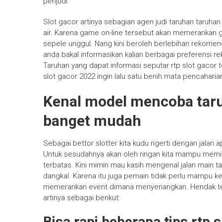
penjudi.
Slot gacor artinya sebagian agen judi taruhan taruhan
air. Karena game on-line tersebut akan memerankan 
sepele unggul. Nang kini beroleh berlebihan rekomen
anda bakal informasikan kalian berbagai preferensi r
Taruhan yang dapat informasi seputar rtp slot gacor ter
slot gacor 2022 ingin lalu satu benih mata pencaharian
Kenal model mencoba taru
banget mudah
Sebagai bettor slotter kita kudu ngerti dengan jalan 
Untuk sesudahnya akan oleh ringan kita mampu memi
terbatas. Kini mimin mau kasih mengenal jalan main t
dangkal. Karena itu juga pemain tidak perlu mampu ke
memerankan event dimana menyenangkan. Hendak tekni
artinya sebagai berikut:
Bisa rapi beberapa tips rtp s