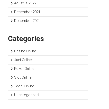
Agustus 2022
Desember 2021
Desember 202
Categories
Casino Online
Judi Online
Poker Online
Slot Online
Togel Online
Uncategorized