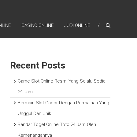
NLINE
CASINO ONLINE
JUDI ONLINE
Recent Posts
Game Slot Online Resmi Yang Selalu Sedia
24 Jam
Bermain Slot Gacor Dengan Permainan Yang
Unggul Dan Unik
Bandar Togel Online Toto 24 Jam Oleh
Kemenangannya