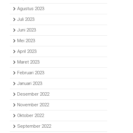
Agustus 2023
Juli 2023
Juni 2023
Mei 2023
April 2023
Maret 2023
Februari 2023
Januari 2023
Desember 2022
November 2022
Oktober 2022
September 2022