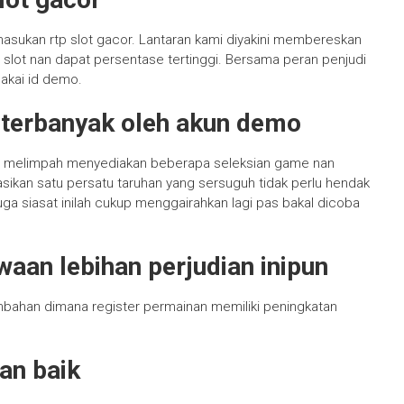
masukan rtp slot gacor. Lantaran kami diyakini membereskan
 slot nan dapat persentase tertinggi. Bersama peran penjudi
akai id demo.
 terbanyak oleh akun demo
u melimpah menyediakan beberapa seleksian game nan
sikan satu persatu taruhan yang sersuguh tidak perlu hendak
ga siasat inilah cukup menggairahkan lagi pas bakal dicoba
aan lebihan perjudian inipun
mbahan dimana register permainan memiliki peningkatan
an baik