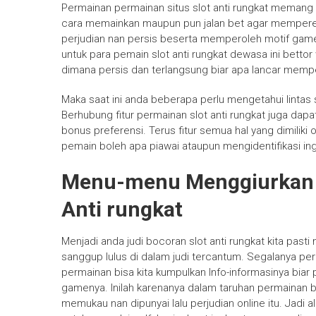
Permainan permainan situs slot anti rungkat memang
cara memainkan maupun pun jalan bet agar memperebu
perjudian nan persis beserta memperoleh motif game
untuk para pemain slot anti rungkat dewasa ini bett
dimana persis dan terlangsung biar apa lancar memp
Maka saat ini anda beberapa perlu mengetahui lintas sa
Berhubung fitur permainan slot anti rungkat juga da
bonus preferensi. Terus fitur semua hal yang dimiliki
pemain boleh apa piawai ataupun mengidentifikasi ingin
Menu-menu Menggiurkan D
Anti rungkat
Menjadi anda judi bocoran slot anti rungkat kita pas
sanggup lulus di dalam judi tercantum. Segalanya p
permainan bisa kita kumpulkan Info-informasinya biar
gamenya. Inilah karenanya dalam taruhan permainan bo
memukau nan dipunyai lalu perjudian online itu. Jadi 