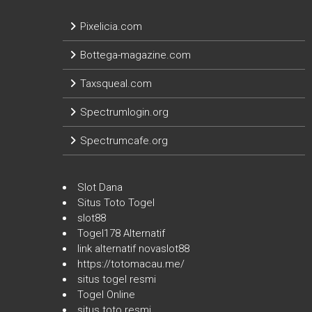
Pixelicia.com
Bottega-magazine.com
Taxsqueal.com
Spectrumlogin.org
Spectrumcafe.org
Slot Dana
Situs Toto Togel
slot88
Togel178 Alternatif
link alternatif novaslot88
https://totomacau.me/
situs togel resmi
Togel Online
situs toto resmi