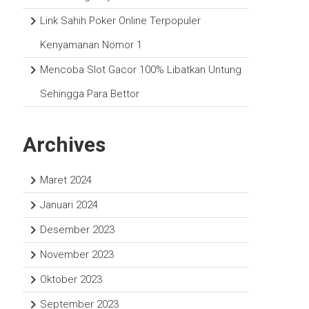
Link Sahih Poker Online Terpopuler
Kenyamanan Nomor 1
Mencoba Slot Gacor 100% Libatkan Untung
Sehingga Para Bettor
Archives
Maret 2024
Januari 2024
Desember 2023
November 2023
Oktober 2023
September 2023