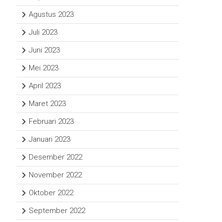
Agustus 2023
Juli 2023
Juni 2023
Mei 2023
April 2023
Maret 2023
Februari 2023
Januari 2023
Desember 2022
November 2022
Oktober 2022
September 2022