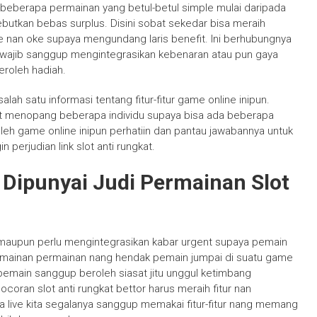
 beberapa permainan yang betul-betul simple mulai daripada
tkan bebas surplus. Disini sobat sekedar bisa meraih
 nan oke supaya mengundang laris benefit. Ini berhubungnya
or wajib sanggup mengintegrasikan kebenaran atau pun gaya
eroleh hadiah.
lah satu informasi tentang fitur-fitur game online inipun.
pat menopang beberapa individu supaya bisa ada beberapa
 oleh game online inipun perhatiin dan pantau jawabannya untuk
 perjudian link slot anti rungkat.
ipunyai Judi Permainan Slot
ti maupun perlu mengintegrasikan kabar urgent supaya pemain
ermainan permainan nang hendak pemain jumpai di suatu game
 pemain sanggup beroleh siasat jitu unggul ketimbang
coran slot anti rungkat bettor harus meraih fitur nan
ala live kita segalanya sanggup memakai fitur-fitur nang memang