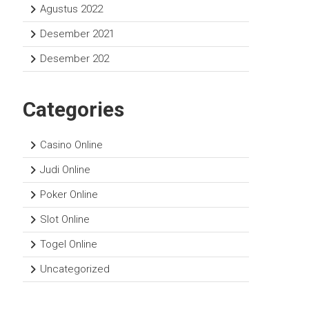
Agustus 2022
Desember 2021
Desember 202
Categories
Casino Online
Judi Online
Poker Online
Slot Online
Togel Online
Uncategorized